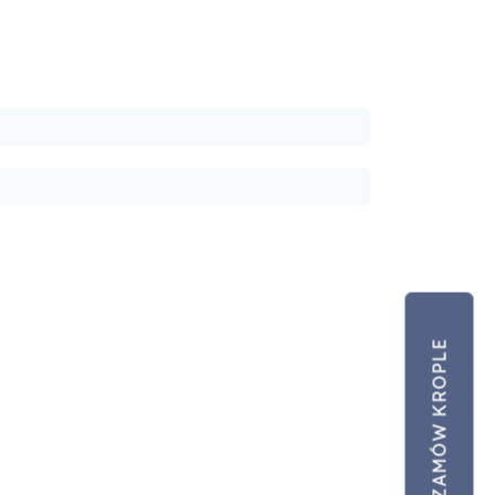
10% zniżki
przy zakupie co
najmniej 2 sztuk,
13% zniżki
przy zakupie co
najmniej 4 sztuk.
Darmowa
Dostawa w Polsce
ZAMÓW KROPLE