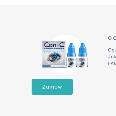
O 
Opi
Jak
FA
Zamów