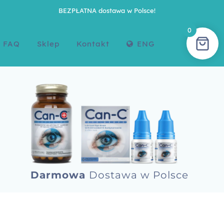
BEZPŁATNA dostawa w Polsce!
0
FAQ
Sklep
Kontakt
ENG
Darmowa
Dostawa w Polsce